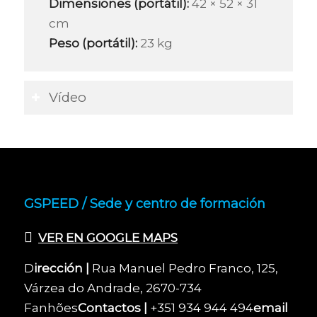
Dimensiones (portátil):
42 × 52 × 31
cm
Peso (portátil):
23 kg
Vídeo
GSPEED / Sede y centro de formación
VER EN GOOGLE MAPS
D
irección |
Rua Manuel Pedro Franco, 125,
Várzea do Andrade, 2670-734
Fanhões
Contactos |
+351 934 944 494
email