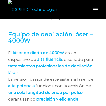
Equipo de depilación láser –
4000W
El
láser de diodo de 4000W
es un
dispositivo de
alta fluencia
, diseñado para
tratamientos profesionales de depilación
láser
.
La versión básica de este sistema láser de
alta potencia
funciona con la emisión de
una sola longitud de onda por pulso
,
garantizando
precisión y eficiencia
.