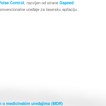
, razvijen od strane
ulse Control
Gspeed
 konvencionalne uređaje za lasersku epilaciju.
m o medicinskim uređajima (MDR)