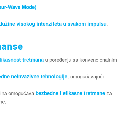
 Four-Wave Mode)
.
e dužine visokog intenziteta u svakom impulsu
manse
u poređenju sa konvencionalnim
fikasnost tretmana
, omogućavajući
dne neinvazivne tehnologije
dužina omogućava
za
bezbedne i efikasne tretmane
ne.