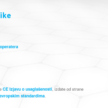
nike
 operatera
je
, izdate od strane
CE Izjavu o usaglašenosti
.
 evropskim standardima