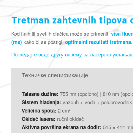
Tretman zahtevnih tipova 
Kod finih ili svetlih dlačica može se primeniti
viša flue
kako bi se postigli
.
(ms)
optimalni rezultati tretmana
Погледајте овде другу опрему за ласерско уклања
Техничке спецификације
755 nm (opciono) | 810 nm (opcio
Talasne dužine:
vazduh + voda + poluprovodnik
Sistem hlađenja:
2 cm²
Veličina spota:
ručni okidač
Okidač lasera:
515 × 414 m
Aktivna površina ekrana na dodir: