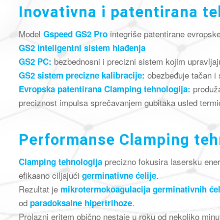
Inovativna i patentirana te
Model
integriše patentirane evropske 
Gspeed GS2 Pro
GS2 inteligentni sistem hlađenja
bezbednosni i precizni sistem kojim upravljaj
GS2 PC:
obezbeđuje tačan i s
GS2 sistem precizne kalibracije:
produža
Evropska patentirana Clamping tehnologija:
preciznost impulsa sprečavanjem gubitaka usled termi
Performanse Clamping teh
precizno fokusira lasersku ener
Clamping tehnologija
efikasno ciljajući
.
germinativne ćelije
Rezultat je
mikrotermokoagulacija germinativnih ćel
od
.
paradoksalne hipertrihoze
Prolazni eritem obično nestaje u roku od nekoliko minuta