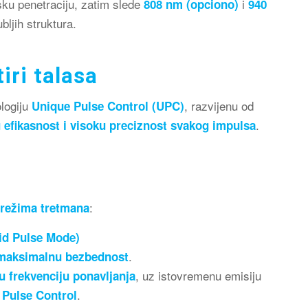
ku penetraciju, zatim slede
i
808 nm (opciono)
940
bljih struktura.
iri talasa
ologiju
, razvijenu od
Unique Pulse Control (UPC)
.
efikasnost i visoku preciznost svakog impulsa
:
 režima tretmana
pid Pulse Mode)
.
i maksimalnu bezbednost
, uz istovremenu emisiju
u frekvenciju ponavljanja
.
 Pulse Control