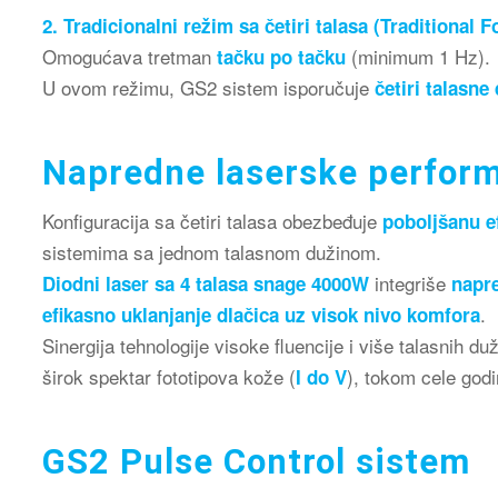
2. Tradicionalni režim sa četiri talasa (Traditional
Omogućava tretman
(minimum 1 Hz).
tačku po tačku
U ovom režimu, GS2 sistem isporučuje
četiri talasn
Napredne laserske perfor
Konfiguracija sa četiri talasa obezbeđuje
poboljšanu e
sistemima sa jednom talasnom dužinom.
integriše
Diodni laser sa 4 talasa snage 4000W
napre
.
efikasno uklanjanje dlačica uz visok nivo komfora
Sinergija tehnologije visoke fluencije i više talasnih 
širok spektar fototipova kože (
), tokom cele godi
I do V
GS2 Pulse Control sistem