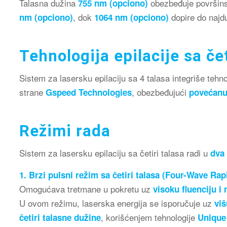
Talasna dužina
obezbeđuje površins
755 nm (opciono)
, dok
dopire do najdu
nm (opciono)
1064 nm (opciono)
Tehnologija epilacije sa čet
Sistem za lasersku epilaciju sa 4 talasa integriše tehn
strane
, obezbeđujući
Gspeed Technologies
povećanu 
Režimi rada
Sistem za lasersku epilaciju sa četiri talasa radi u
dva
1. Brzi pulsni režim sa četiri talasa (Four-Wave Ra
Omogućava tretmane u pokretu uz
visoku fluenciju 
U ovom režimu, laserska energija se isporučuje uz
viš
, korišćenjem tehnologije
četiri talasne dužine
Unique