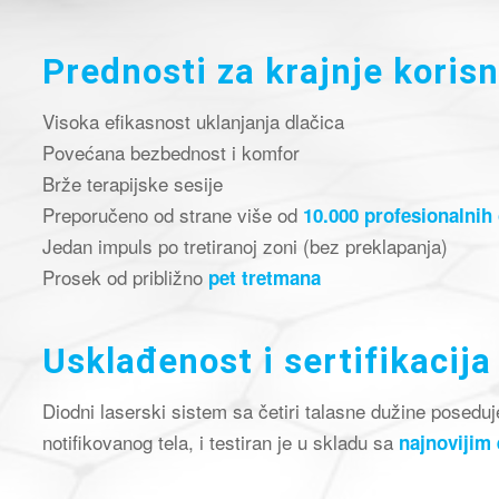
Prednosti za krajnje koris
Visoka efikasnost uklanjanja dlačica
Povećana bezbednost i komfor
Brže terapijske sesije
Preporučeno od strane više od
10.000 profesionalnih
Jedan impuls po tretiranoj zoni (bez preklapanja)
Prosek od približno
pet tretmana
Usklađenost i sertifikacija
Diodni laserski sistem sa četiri talasne dužine posedu
notifikovanog tela, i testiran je u skladu sa
najnovijim