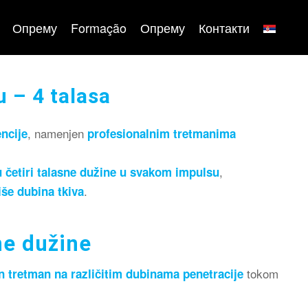
Опрему
Formação
Опрему
Контакти
 – 4 talasa
, namenjen
encije
profesionalnim tretmanima
,
u četiri talasne dužine u svakom impulsu
.
še dubina tkiva
ne dužine
tokom
n tretman na različitim dubinama penetracije