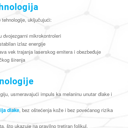
hnologija
tehnologije, uključujući:
u dvojezgarni mikrokontroleri
tabilan izlaz energije
va vek trajanja laserskog emitera i obezbeđuje
čkog širenja
nologije
giju, usmeravajući impuls ka melaninu unutar dlake i
, bez oštećenja kože i bez povećanog rizika
ija dlake
, što ukazuje na pravilno tretiran folikul.