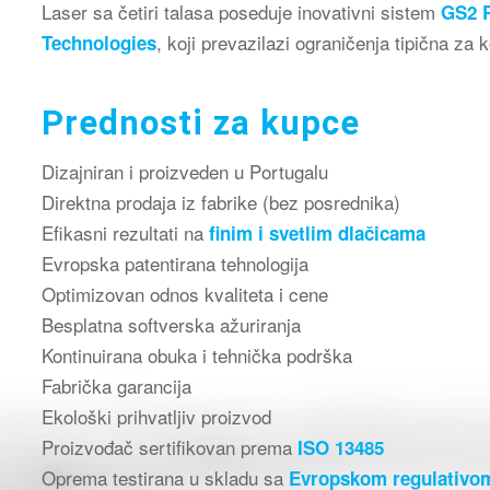
Laser sa četiri talasa poseduje inovativni sistem
GS2 P
, koji prevazilazi ograničenja tipična za
Technologies
Prednosti za kupce
Dizajniran i proizveden u Portugalu
Direktna prodaja iz fabrike (bez posrednika)
Efikasni rezultati na
finim i svetlim dlačicama
Evropska patentirana tehnologija
Optimizovan odnos kvaliteta i cene
Besplatna softverska ažuriranja
Kontinuirana obuka i tehnička podrška
Fabrička garancija
Ekološki prihvatljiv proizvod
Proizvođač sertifikovan prema
ISO 13485
Oprema testirana u skladu sa
Evropskom regulativo