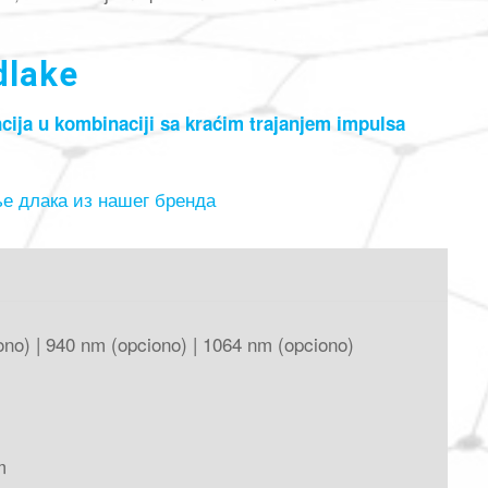
dlake
ncija u kombinaciji sa kraćim trajanjem impulsa
ње длака из нашег бренда
no) | 940 nm (opciono) | 1064 nm (opciono)
m