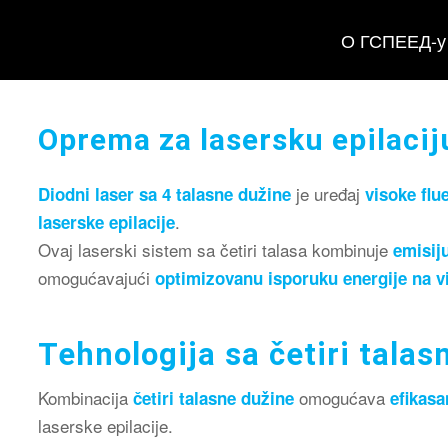
О ГСПЕЕД-у
Oprema za lasersku epilaciju
je uređaj
Diodni laser sa 4 talasne dužine
visoke flu
.
laserske epilacije
Ovaj laserski sistem sa četiri talasa kombinuje
emisij
omogućavajući
optimizovanu isporuku energije na vi
Tehnologija sa četiri talas
Kombinacija
omogućava
četiri talasne dužine
efikasa
laserske epilacije.