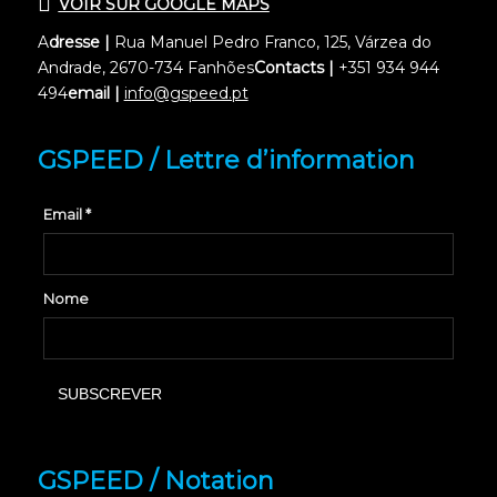
VOIR SUR GOOGLE MAPS
A
dresse |
Rua Manuel Pedro Franco, 125, Várzea do
Andrade, 2670-734 Fanhões
Contacts |
+351 934 944
494
email |
info@gspeed.pt
GSPEED / Lettre d’information
Email *
Nome
GSPEED / Notation