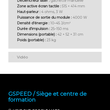
Déclencheur laser :
gâchette manuelle
Zone active écran tactile :
515 × 414 mm
Haut-parleur :
4 ohms, 3 W
Puissance de sortie du module :
4000 W
Densité d’énergie :
10–45 J/cm²
Durée d’impulsion :
25–150 ms
Dimensions (portable) :
42 × 52 × 31 cm
Poids (portable) :
23 kg
Vidéo
GSPEED / Siège et centre de
formation