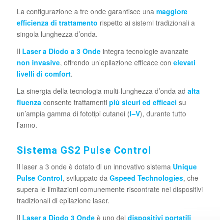
La configurazione a tre onde garantisce una
maggiore
efficienza di trattamento
rispetto ai sistemi tradizionali a
singola lunghezza d’onda.
Il
Laser a Diodo a 3 Onde
integra tecnologie avanzate
non invasive
, offrendo un’epilazione efficace con
elevati
livelli di comfort
.
La sinergia della tecnologia multi-lunghezza d’onda ad
alta
fluenza
consente trattamenti
più sicuri ed efficaci
su
un’ampia gamma di fototipi cutanei (
I–V
), durante tutto
l’anno.
Sistema GS2 Pulse Control
Il laser a 3 onde è dotato di un innovativo sistema
Unique
Pulse Control
, sviluppato da
Gspeed Technologies
, che
supera le limitazioni comunemente riscontrate nei dispositivi
tradizionali di epilazione laser.
Il
Laser a Diodo 3 Onde
è uno dei
dispositivi portatili